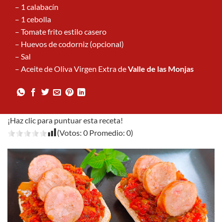
– 1 calabacín
– 1 cebolla
– Tomate frito estilo casero
– Huevos de codorniz (opcional)
– Sal
– Aceite de Oliva Virgen Extra de
Valle de las Monjas
¡Haz clic para puntuar esta receta!
(Votos:
0
Promedio:
0
)