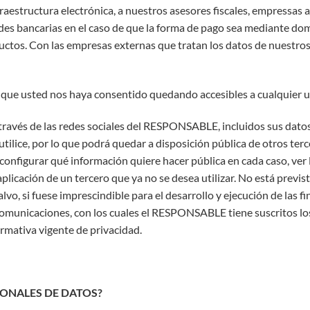
nfraestructura electrónica, a nuestros asesores fiscales, empressas 
ades bancarias en el caso de que la forma de pago sea mediante dom
ctos. Con las empresas externas que tratan los datos de nuestros
que usted nos haya consentido quedando accesibles a cualquier us
través de las redes sociales del RESPONSABLE, incluidos sus dato
tilice, por lo que podrá quedar a disposición pública de otros terc
 configurar qué información quiere hacer pública en cada caso, ver
aplicación de un tercero que ya no se desea utilizar. No está prev
alvo, si fuese imprescindible para el desarrollo y ejecución de las 
omunicaciones, con los cuales el RESPONSABLE tiene suscritos los
rmativa vigente de privacidad.
IONALES DE DATOS?