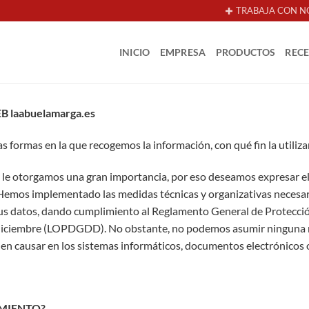
TRABAJA CON N
INICIO
EMPRESA
PRODUCTOS
REC
 laabuelamarga.es
las formas en la que recogemos la información, con qué fin la utili
y le otorgamos una gran importancia, por eso deseamos expresar 
Hemos implementado las medidas técnicas y organizativas necesari
 sus datos, dando cumplimiento al Reglamento General de Protecc
 diciembre (LOPDGDD). No obstante, no podemos asumir ninguna re
en causar en los sistemas informáticos, documentos electrónicos o
AMIENTO?