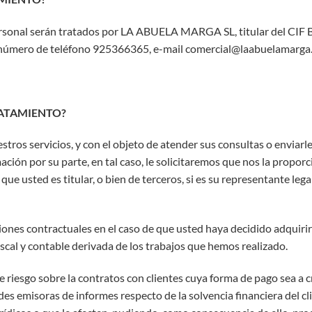
rsonal serán tratados por LA ABUELA MARGA SL, titular del CIF 
mero de teléfono 925366365, e-mail comercial@laabuelamarga
RATAMIENTO?
tros servicios, y con el objeto de atender sus consultas o enviarle
ión por su parte, en tal caso, le solicitaremos que nos la propor
ue usted es titular, o bien de terceros, si es su representante le
ones contractuales en el caso de que usted haya decidido adquirir
fiscal y contable derivada de los trabajos que hemos realizado.
 riesgo sobre la contratos con clientes cuya forma de pago sea a 
des emisoras de informes respecto de la solvencia financiera del cl