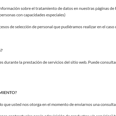
información
sobre el tratamiento de datos en nuestras páginas de Re
personas con capacidades especiales)
cesos de selección de personal que pudiéramos realizar en el caso 
S?
urante la prestación de servicios del sitio web. Puede consultar
AMIENTO?
o que usted nos otorga en el momento de enviarnos una consulta
nes contractuales por la adquisición de productos y/o servicios) b