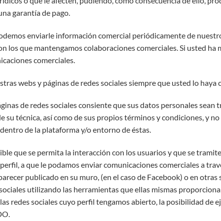
ídicos o que le afecten, pudiendo, como consecuencia de ello, prod
 una garantía de pago.
demos enviarle información comercial periódicamente de nuestros 
con los que mantengamos colaboraciones comerciales. Si usted ha 
caciones comerciales.
stras webs y páginas de redes sociales siempre que usted lo haya
ginas de redes sociales consiente que sus datos personales sean t
e su técnica, así como de sus propios términos y condiciones, y no 
y dentro de la plataforma y/o entorno de éstas.
ible que se permita la interacción con los usuarios y que se tramit
perfil, a que le podamos enviar comunicaciones comerciales a través
recer publicado en su muro, (en el caso de Facebook) o en otras se
sociales utilizando las herramientas que ellas mismas proporcion
s redes sociales cuyo perfil tengamos abierto, la posibilidad de e
DO.