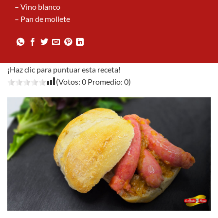
– Vino blanco
– Pan de mollete
¡Haz clic para puntuar esta receta!
(Votos:
0
Promedio:
0
)