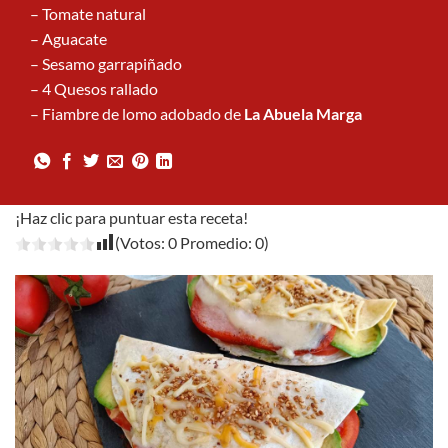
– Tomate natural
– Aguacate
– Sesamo garrapiñado
– 4 Quesos rallado
– Fiambre de lomo adobado de
La Abuela Marga
¡Haz clic para puntuar esta receta!
(Votos:
0
Promedio:
0
)