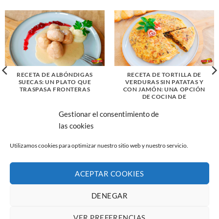
RECETA DE ALBÓNDIGAS
RECETA DE TORTILLA DE
SUECAS: UN PLATO QUE
VERDURAS SIN PATATAS Y
TRASPASA FRONTERAS
CON JAMÓN: UNA OPCIÓN
DE COCINA DE
APROVECHAMIENTO
Gestionar el consentimiento de
las cookies
Utilizamos cookies para optimizar nuestro sitio web y nuestro servicio.
ACEPTAR COOKIES
AVISO LEGAL
POLÍTICA DE PRIVACIDAD
POLÍTICA DE COOKIES (UE)
CANAL DE DENUNCIAS
DENEGAR
Copyright 2026 ©
La Abuela Marga S.L.
C/ Troya 36, 45190
Nambroca (Toledo)
VER PREFERENCIAS