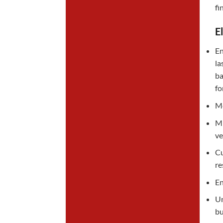
fi
E
En
la
ba
fo
Me
Mi
ve
Cu
re
En
Un
bu