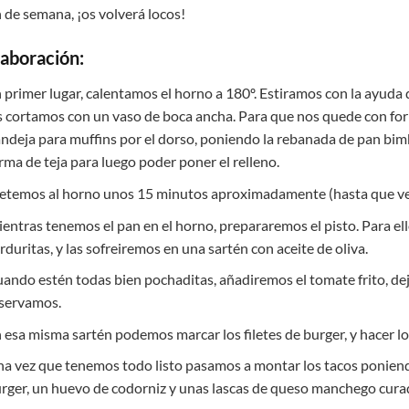
n de semana, ¡os volverá locos!
laboración:
 primer lugar,
calentamos el horno a 180º. Estiramos con la ayuda 
s cortamos con un vaso de boca ancha. Para que nos quede con f
ndeja para muffins por el dorso, poniendo la rebanada de pan bimb
rma de teja para luego poder poner el relleno.
temos al horno unos 15 minutos aproximadamente (hasta que ve
entras tenemos el pan en el horno, prepararemos el pisto. Para el
rduritas, y las sofreiremos en una sartén con aceite de oliva.
ando estén todas bien pochaditas, añadiremos el tomate frito, de
servamos.
 esa misma sartén podemos marcar los filetes de burger, y hacer l
a vez que tenemos todo listo pasamos a montar los tacos poniendo
rger, un huevo de codorniz y unas lascas de queso manchego cura