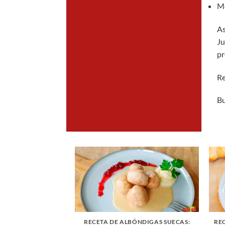
Me
As
Ju
pr
Re
Bu
STELILLOS DE
RECETA DE ALBÓNDIGAS SUECAS:
RE