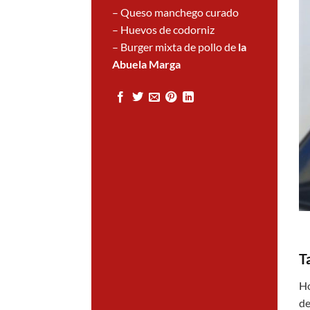
– Queso manchego curado
– Huevos de codorniz
– Burger mixta de pollo de
la
Abuela Marga
T
Ho
de