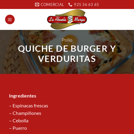
Saltar
COMERCIAL
925 36 63 65
al
contenido
Pollo
QUICHE DE BURGER Y
VERDURITAS
Ingredientes
– Espinacas frescas
– Champiñones
– Cebolla
– Puerro