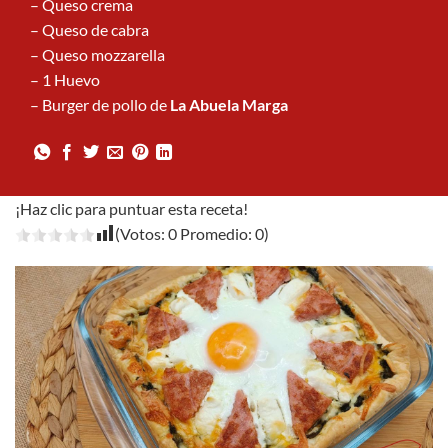
– Queso crema
– Queso de cabra
– Queso mozzarella
– 1 Huevo
– Burger de pollo de
La Abuela Marga
¡Haz clic para puntuar esta receta!
(Votos:
0
Promedio:
0
)