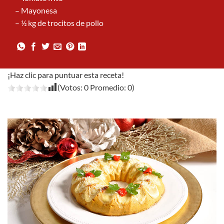
– Mayonesa
– ½ kg de trocitos de pollo
¡Haz clic para puntuar esta receta!
(Votos:
0
Promedio:
0
)