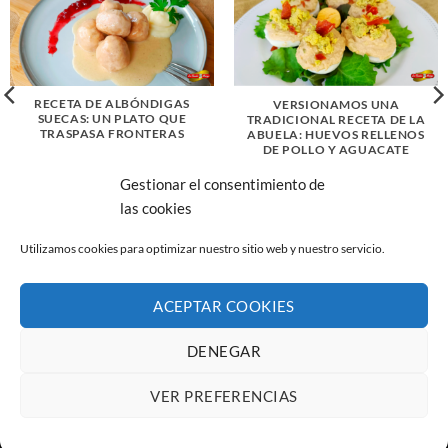
RECETA DE ALBÓNDIGAS
VERSIONAMOS UNA
SUECAS: UN PLATO QUE
TRADICIONAL RECETA DE LA
TRASPASA FRONTERAS
ABUELA: HUEVOS RELLENOS
DE POLLO Y AGUACATE
Gestionar el consentimiento de
las cookies
Utilizamos cookies para optimizar nuestro sitio web y nuestro servicio.
ACEPTAR COOKIES
AVISO LEGAL
POLÍTICA DE PRIVACIDAD
POLÍTICA DE COOKIES (UE)
CANAL DE DENUNCIAS
DENEGAR
Copyright 2026 ©
La Abuela Marga S.L.
C/ Troya 36, 45190
Nambroca (Toledo)
VER PREFERENCIAS
Developed by