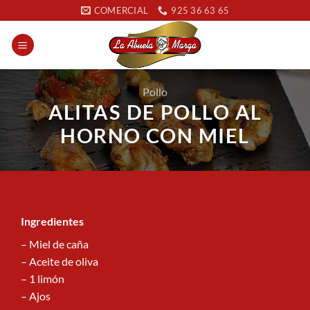
Saltar
COMERCIAL
925 36 63 65
al
contenido
Pollo
ALITAS DE POLLO AL
HORNO CON MIEL
Ingredientes
– Miel de caña
– Aceite de oliva
– 1 limón
– Ajos