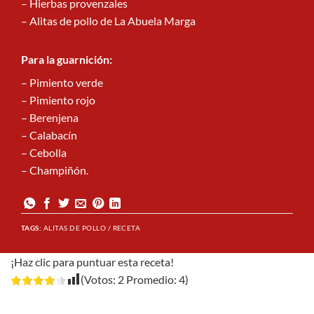
– Hierbas provenzales
– Alitas de pollo de La Abuela Marga
Para la guarnición:
– Pimiento verde
– Pimiento rojo
– Berenjena
– Calabacín
– Cebolla
– Champiñón.
TAGS:
ALITAS DE POLLO / RECETA
¡Haz clic para puntuar esta receta!
(Votos:
2
Promedio:
4
)