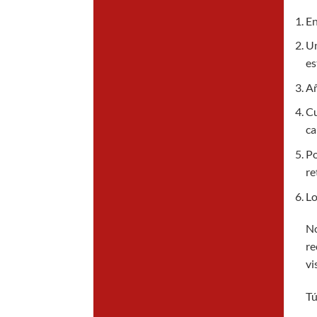
En
Un
es
Añ
Cu
ca
Po
re
Lo
No
re
vi
Tú