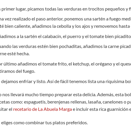
 primer lugar, picamos todas las verduras en trocitos pequeños y f
a vez realizado el paso anterior, ponemos una sartén a fuego medi
té bien caliente, añadimos la cebolla y los ajos y removemos hasta
adimos a la sartén el calabacín, el puerro y el tomate bien picadi
ando las verduras estén bien pochaditas, añadimos la carne pica
rne esté hecha.
r último añadimos el tomate frito, el ketchup, el orégano y el q
tiramos del fuego.
 dejamos enfriar y listo. Así de fácil tenemos lista una riquísima b
 nos llevará mucho tiempo preparar esta delicia. Además, esta bo
cetas como: espaguetis, berenjenas rellenas, lasaña, canelones o p
sitar el
recetario de La Abuela Marga
e incluir esta rica guarnición 
 eliges como combinar tus platos preferidos.