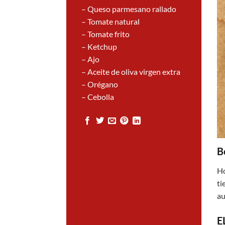
– Queso parmesano rallado
– Tomate natural
– Tomate frito
– Ketchup
– Ajo
– Aceite de oliva virgen extra
– Orégano
– Cebolla
B
Ho
ti
au
E