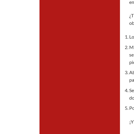
en
¿T
ob
Lo
Mi
se
pi
Ab
pa
Se
do
Po
¡Y