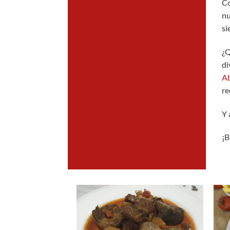
Co
nu
si
¿Q
di
A
re
Y 
¡B