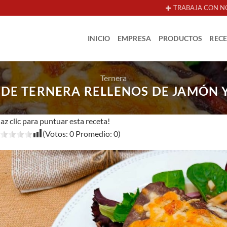
TRABAJA CON N
INICIO
EMPRESA
PRODUCTOS
REC
Ternera
S DE TERNERA RELLENOS DE JAMÓN 
az clic para puntuar esta receta!
(Votos:
0
Promedio:
0
)