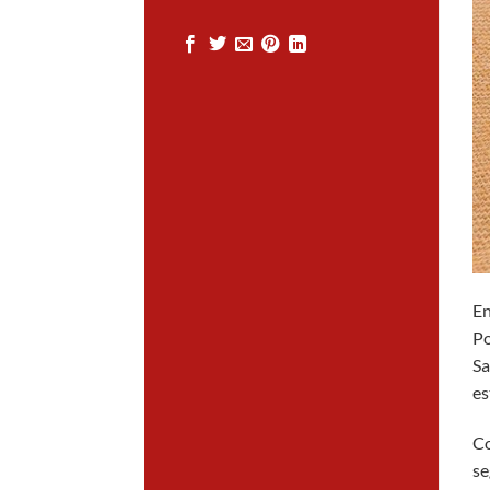
En
Po
Sa
es
Co
se