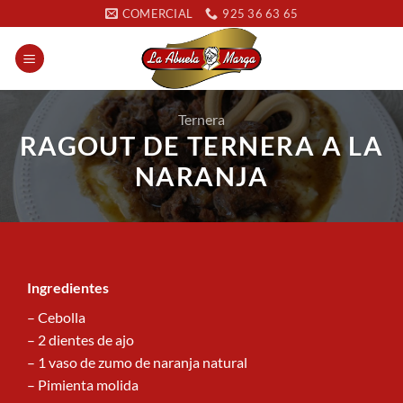
Saltar
COMERCIAL
925 36 63 65
al
contenido
Ternera
RAGOUT DE TERNERA A LA
NARANJA
Ingredientes
– Cebolla
– 2 dientes de ajo
– 1 vaso de zumo de naranja natural
– Pimienta molida