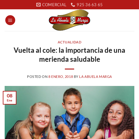
Saltar
COMERCIAL
925 36 63 65
al
contenido
ACTUALIDAD
Vuelta al cole: la importancia de una
merienda saludable
POSTED ON
8 ENERO, 2018
BY
LA ABUELA MARGA
08
Ene