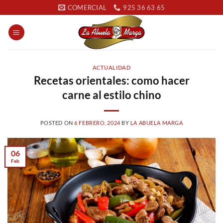
Saltar
COMERCIAL
925 36 63 65
al
contenido
ACTUALIDAD
Recetas orientales: como hacer
carne al estilo chino
POSTED ON
6 FEBRERO, 2024
BY
LA ABUELA MARGA
06
Feb