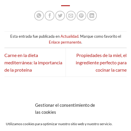
Esta entrada fue publicada en
Actualidad
. Marque como favorito el
Enlace permanente
.
Carne en la dieta
Propiedades de la miel, el
mediterránea: la importancia
ingrediente perfecto para
de la proteína
cocinar la carne
Gestionar el consentimiento de
AVISO LEGAL
POLÍTICA DE PRIVACIDAD
las cookies
POLÍTICA DE COOKIES (UE)
CANAL DE DENUNCIAS
Copyright 2026 ©
La Abuela Marga S.L.
C/ Troya 36, 45190
Utilizamos cookies para optimizar nuestro sitio web y nuestro servicio.
Nambroca (Toledo)