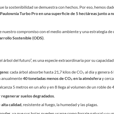
e la sostenibilidad se demuestra con hechos. Por eso, hemos da
 Paulownia Turbo Pro en una superficie de 5 hectáreas junto a 
e nuestro compromiso con el medio ambiente y una estrategia de d
arrollo Sostenible (ODS)
.
 árbol del futuro”, es una especie extraordinaria por su capacidad
ígeno
: cada árbol absorbe hasta 21,7 kilos de CO₂ al día y genera 6
rá anualmente
40 toneladas menos de CO₂ en la atmósfera
y cerca
 alcanza 5 metros en un año y en 8 llega al volumen de un roble de 4
y regenerar suelos degradados
.
alta calidad
, resistente al fuego, la humedad y las plagas.
rcular
, ya que sus hojas pueden usarse como forraje natural y su 