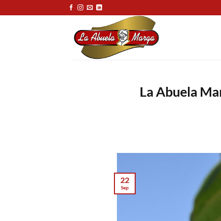
Saltar
al
contenido
La Abuela Marg
22
Sep