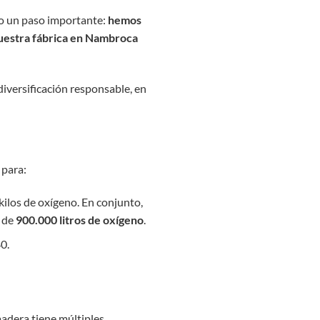
do un paso importante:
hemos
nuestra fábrica en Nambroca
iversificación responsable, en
 para:
 kilos de oxígeno. En conjunto,
 de
900.000 litros de oxígeno
.
0.
madera tiene múltiples