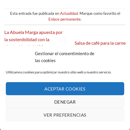
Esta entrada fue publicada en
Actualidad
. Marque como favorito el
Enlace permanente
.
La Abuela Marga apuesta por
la sostenibilidad con la
Salsa de café para la carne
plantación de 1.600
Gestionar el consentimiento de
Paulownias en Nambroca
las cookies
Utilizamos cookies para optimizar nuestro sitio web y nuestro servicio.
ACEPTAR COOKIES
AVISO LEGAL
POLÍTICA DE PRIVACIDAD
POLÍTICA DE COOKIES (UE)
CANAL DE DENUNCIAS
DENEGAR
Copyright 2026 ©
La Abuela Marga S.L.
C/ Troya 36, 45190
Nambroca (Toledo)
VER PREFERENCIAS
Developed by