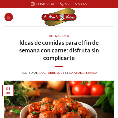
Saltar
COMERCIAL
925 36 63 65
al
contenido
ACTUALIDAD
Ideas de comidas para el fin de
semana con carne: disfruta sin
complicarte
POSTED ON
1 OCTUBRE, 2025
BY
LA ABUELA MARGA
01
Oct