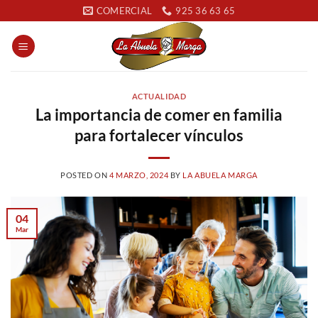
Saltar
COMERCIAL
925 36 63 65
al
contenido
ACTUALIDAD
La importancia de comer en familia
para fortalecer vínculos
POSTED ON
4 MARZO, 2024
BY
LA ABUELA MARGA
04
Mar