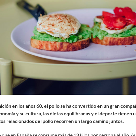
ión en los años 60, el pollo se ha convertido en un gran compa
nomía y su cultura, las dietas equilibradas y el deporte tienen u
os relacionados del pollo recorren un largo camino juntos.
an que en España se consume más de 13 kilos por persona al año. A