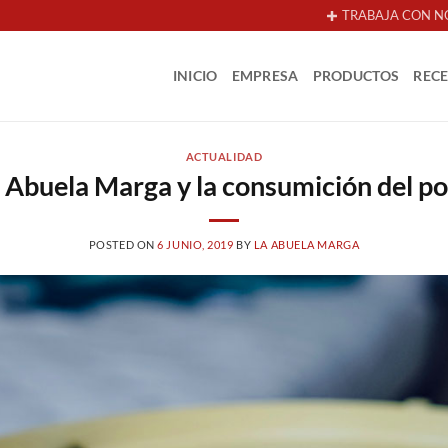
TRABAJA CON N
INICIO
EMPRESA
PRODUCTOS
REC
ACTUALIDAD
 Abuela Marga y la consumición del po
POSTED ON
6 JUNIO, 2019
BY
LA ABUELA MARGA