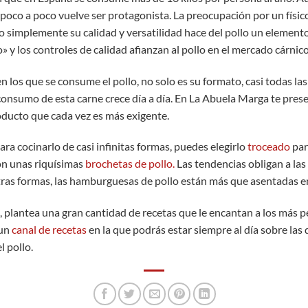
oco a poco vuelve ser protagonista. La preocupación por un físico 
o simplemente su calidad y versatilidad hace del pollo un elemen
o» y los controles de calidad afianzan al pollo en el mercado cárnic
los que se consume el pollo, no solo es su formato, casi todas las
consumo de esta carne crece día a día. En La Abuela Marga te pres
oducto que cada vez es más exigente.
ara cocinarlo de casi infinitas formas, puedes elegirlo
troceado
par
on unas riquísimas
brochetas de pollo.
Las tendencias obligan a las
tras formas, las hamburguesas de pollo están más que asentadas 
no, plantea una gran cantidad de recetas que le encantan a los má
 un
canal de recetas
en la que podrás estar siempre al día sobre las
l pollo.