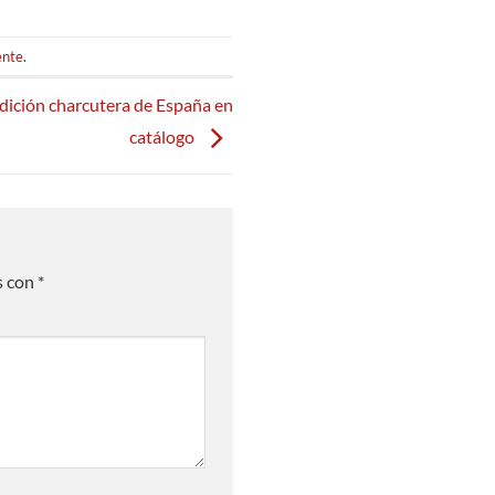
ente
.
adición charcutera de España en
catálogo
s con
*