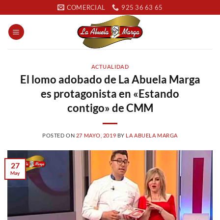
Saltar
COMERCIAL
925 36 63 65
al
contenido
ACTUALIDAD
El lomo adobado de La Abuela Marga
es protagonista en «Estando
contigo» de CMM
POSTED ON
27 MAYO, 2019
BY
LA ABUELA MARGA
27
May