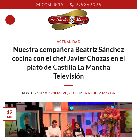
Saltar
COMERCIAL
925 36 63 65
al
contenido
ACTUALIDAD
Nuestra compañera Beatriz Sánchez
cocina con el chef Javier Chozas en el
plató de Castilla La Mancha
Televisión
POSTED ON
19 DICIEMBRE, 2018
BY
LA ABUELA MARGA
19
Dic