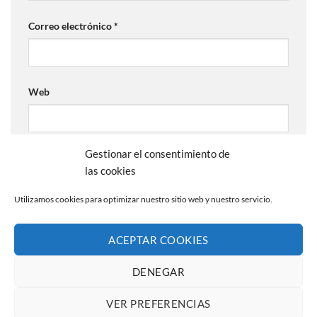
Correo electrónico
*
Web
Gestionar el consentimiento de
las cookies
Utilizamos cookies para optimizar nuestro sitio web y nuestro servicio.
ACEPTAR COOKIES
AVISO LEGAL
POLÍTICA DE PRIVACIDAD
POLÍTICA DE COOKIES (UE)
CANAL DE DENUNCIAS
DENEGAR
Copyright 2026 ©
La Abuela Marga S.L.
C/ Troya 36, 45190
Nambroca (Toledo)
VER PREFERENCIAS