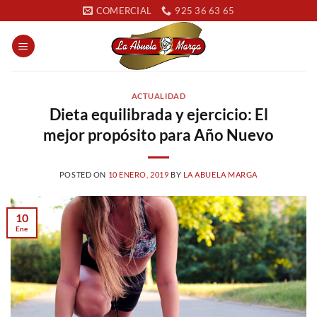
Saltar
COMERCIAL
925 36 63 65
al
contenido
ACTUALIDAD
Dieta equilibrada y ejercicio: El
mejor propósito para Año Nuevo
POSTED ON
10 ENERO, 2019
BY
LA ABUELA MARGA
10
Ene