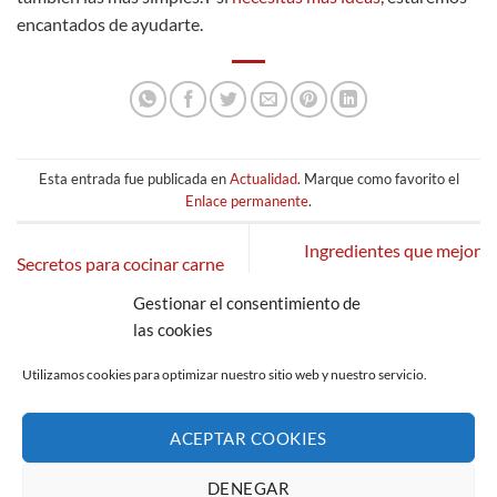
encantados de ayudarte.
Esta entrada fue publicada en
Actualidad
. Marque como favorito el
Enlace permanente
.
Ingredientes que mejor
Secretos para cocinar carne
combinan con la carne cuando
como un profesional
Gestionar el consentimiento de
suben las temperaturas
las cookies
Utilizamos cookies para optimizar nuestro sitio web y nuestro servicio.
ACEPTAR COOKIES
AVISO LEGAL
POLÍTICA DE PRIVACIDAD
POLÍTICA DE COOKIES (UE)
CANAL DE DENUNCIAS
DENEGAR