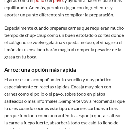
ligeras como el
pollo
o el
pavo
, y ayudan a hacer el plato más
equilibrado. Además, permiten jugar con ingredientes y
aportar un punto diferente sin complicar la preparación.
Especialmente cuando prepares carnes que requieran mucho
tiempo de chup-chup como un buen estofado o cortes donde
el colágeno se vuelve gelatina y queda meloso, el vinagre o el
limón de tu ensalada harán magia al romper la pesadez de la
grasa en tu boca.
Arro
z: una opción más rápida
El arroz es un acompañamiento sencillo y muy práctico,
especialmente en recetas rápidas. Encaja muy bien con
carnes como el pollo o el pavo, sobre todo en platos
salteados o más informales. Siempre te voy a recomendar que
lo uses cuando cocines este tipo de carnes cortadas a tiras
porque funciona como una auténtica esponja que, al saltear
la carne a fuego fuerte, absorberá todo ese caldito lleno de