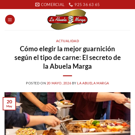
Saltar
COMERCIAL
925 36 63 65
al
contenido
ACTUALIDAD
Cómo elegir la mejor guarnición
según el tipo de carne: El secreto de
la Abuela Marga
POSTED ON
20 MAYO, 2026
BY
LA ABUELA MARGA
20
May