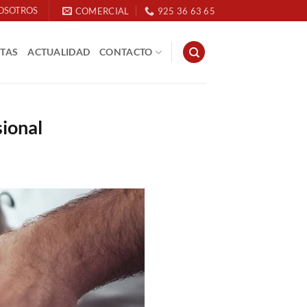
OSOTROS
COMERCIAL
925 36 63 65
ETAS
ACTUALIDAD
CONTACTO
sional