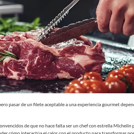
 pero pasar de un filete aceptable a una experiencia gourmet depe
nvencidos de que no hace falta ser un chef con estrella Michelin pa
nder cómo interactúa el calor con el producto para transformar po