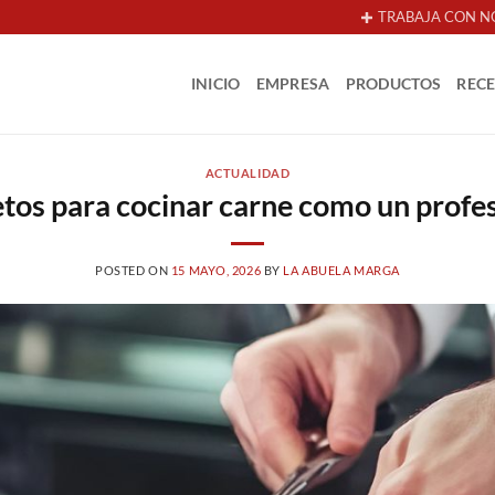
TRABAJA CON N
INICIO
EMPRESA
PRODUCTOS
REC
ACTUALIDAD
tos para cocinar carne como un profe
POSTED ON
15 MAYO, 2026
BY
LA ABUELA MARGA