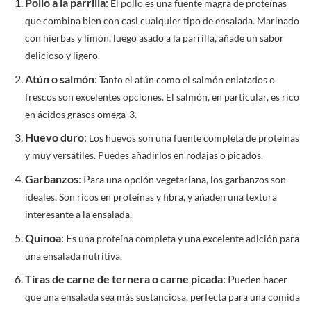
Pollo a la parrilla
:
El pollo es una fuente magra de proteínas
que combina bien con casi cualquier tipo de ensalada. Marinado
con hierbas y limón, luego asado a la parrilla, añade un sabor
delicioso y ligero.
Atún o salmón
:
Tanto el atún como el salmón enlatados o
frescos son excelentes opciones. El salmón, en particular, es rico
en ácidos grasos omega-3.
Huevo duro
:
Los huevos son una fuente completa de proteínas
y muy versátiles. Puedes añadirlos en rodajas o picados.
Garbanzos
: P
ara una opción vegetariana, los garbanzos son
ideales. Son ricos en proteínas y fibra, y añaden una textura
interesante a la ensalada.
Quinoa
: E
s una proteína completa y una excelente adición para
una ensalada nutritiva.
Tiras de carne de ternera o carne picada
: P
ueden hacer
que una ensalada sea más sustanciosa, perfecta para una comida