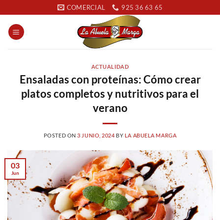
Saltar
COMERCIAL
925 36 63 65
al
contenido
ACTUALIDAD
Ensaladas con proteínas: Cómo crear
platos completos y nutritivos para el
verano
POSTED ON
3 JUNIO, 2024
BY
LA ABUELA MARGA
03
Jun