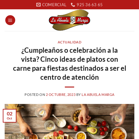
Saltar
COMERCIAL
925 36 63 65
al
contenido
ACTUALIDAD
¿Cumpleaños o celebración a la
vista? Cinco ideas de platos con
carne para fiestas destinados a ser el
centro de atención
POSTED ON
2 OCTUBRE, 2023
BY
LA ABUELA MARGA
02
Oct