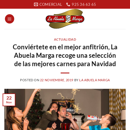
Saltar
COMERCIAL
925 36 63 65
al
contenido
ACTUALIDAD
Conviértete en el mejor anfitrión, La
Abuela Marga recoge una selección
de las mejores carnes para Navidad
POSTED ON
22 NOVIEMBRE, 2019
BY
LA ABUELA MARGA
22
Nov