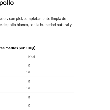
pollo
eso y con piel, completamente limpia de
e de pollo blanco, con la humedad natural y
res medios por 100g)
– Kcal
– g
– g
– g
– g
– g
– g