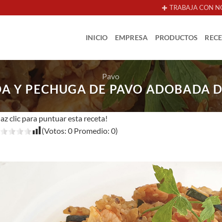
TRABAJA CON N
INICIO
EMPRESA
PRODUCTOS
REC
Pavo
OA Y PECHUGA DE PAVO ADOBADA D
az clic para puntuar esta receta!
(Votos:
0
Promedio:
0
)