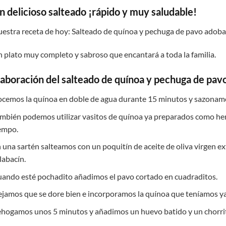
n delicioso salteado ¡rápido y muy saludable!
estra receta de hoy: Salteado de quínoa y pechuga de pavo adobada
 plato muy completo y sabroso que encantará a toda la familia.
laboración del salteado de quínoa y pechuga de pa
cemos la quínoa en doble de agua durante 15 minutos y sazonam
mbién podemos utilizar vasitos de quínoa ya preparados como hem
empo.
 una sartén salteamos con un poquitín de aceite de oliva virgen extr
labacín.
ando esté pochadito añadimos el pavo cortado en cuadraditos.
jamos que se dore bien e incorporamos la quínoa que teníamos ya
hogamos unos 5 minutos y añadimos un huevo batido y un chorrit