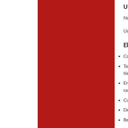
U
Nu
Un
E
Co
Ta
ti
En
ca
Cu
De
Re