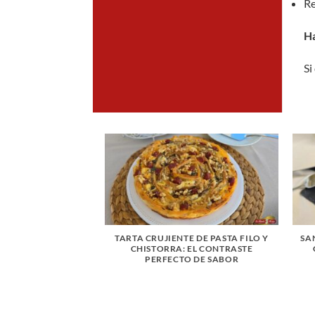
Re
Ha
Si
PAVO, POLLO Y
TARTA CRUJIENTE DE PASTA FILO Y
SA
PIÑONES
CHISTORRA: EL CONTRASTE
PERFECTO DE SABOR