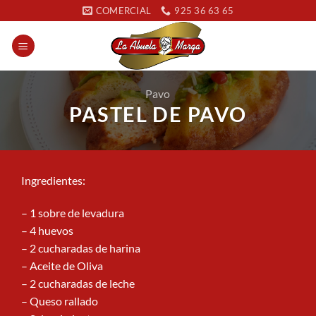
Saltar
COMERCIAL
925 36 63 65
al
contenido
Pavo
PASTEL DE PAVO
Ingredientes:
– 1 sobre de levadura
– 4 huevos
– 2 cucharadas de harina
– Aceite de Oliva
– 2 cucharadas de leche
– Queso rallado