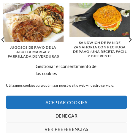
SANDWICH DE PAN DE
ZANAHORIA CON PECHUGA
JUGOSOS DE PAVO DE LA
DE PAVO: UNA RECETA FÁCIL
ABUELA MARGA Y
Y DIFERENTE
PARRILLADA DE VERDURAS
Gestionar el consentimiento de
las cookies
Utilizamos cookies para optimizar nuestro sitio web y nuestro servicio.
ACEPTAR COOKIES
AVISO LEGAL
POLÍTICA DE PRIVACIDAD
POLÍTICA DE COOKIES (UE)
CANAL DE DENUNCIAS
DENEGAR
Copyright 2026 ©
La Abuela Marga S.L.
C/ Troya 36, 45190
Nambroca (Toledo)
VER PREFERENCIAS