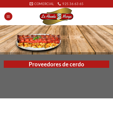
Saltar
COMERCIAL
925 36 63 65
al
contenido
Proveedores de cerdo