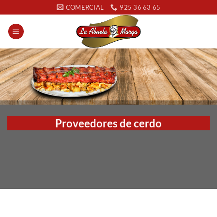
Saltar
COMERCIAL
925 36 63 65
al
contenido
Proveedores de cerdo