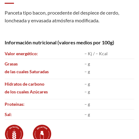
Panceta tipo bacon, procedente del despiece de cerdo,
loncheada y envasada atmósfera modificada.
Información nutricional (valores medios por 100g)
Valor energético:
– Kj / – Kcal
Grasas
– g
de las cuales Saturadas
– g
Hidratos de carbono
– g
de los cuales Azúcares
– g
Proteínas:
– g
Sal:
– g