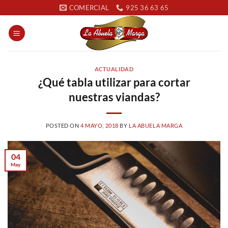
Saltar
COMERCIAL
925 36 63 65
al
contenido
ACTUALIDAD
¿Qué tabla utilizar para cortar
nuestras viandas?
POSTED ON
4 MAYO, 2018
BY
LA ABUELA MARGA
04
May