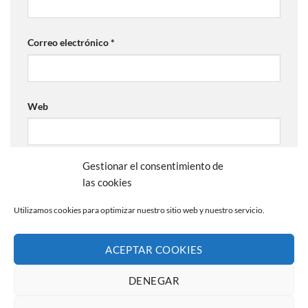
Correo electrónico
*
Web
Gestionar el consentimiento de
las cookies
Utilizamos cookies para optimizar nuestro sitio web y nuestro servicio.
ACEPTAR COOKIES
AVISO LEGAL
POLÍTICA DE PRIVACIDAD
POLÍTICA DE COOKIES (UE)
CANAL DE DENUNCIAS
DENEGAR
Copyright 2026 ©
La Abuela Marga S.L.
C/ Troya 36, 45190