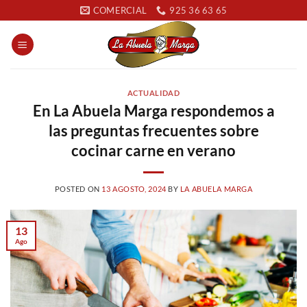
Saltar
COMERCIAL
925 36 63 65
al
contenido
ACTUALIDAD
En La Abuela Marga respondemos a
las preguntas frecuentes sobre
cocinar carne en verano
POSTED ON
13 AGOSTO, 2024
BY
LA ABUELA MARGA
13
Ago