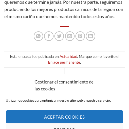
queremos que termine jamás. Por nuestra parte, seguiremos
produciendo los mejores productos cárnicos de la región con
el mismo cariño que hemos mantenido todos estos años.
Esta entrada fue publicada en
Actualidad
. Marque como favorito el
Enlace permanente
.
¿Sabes qué carne estás
Combate la anemia con estos
Gestionar el consentimiento de
comiendo?
alimentos
las cookies
Utilizamos cookies para optimizar nuestro sitio web y nuestro servicio.
ACEPTAR COOKIES
AVISO LEGAL
POLÍTICA DE PRIVACIDAD
POLÍTICA DE COOKIES (UE)
CANAL DE DENUNCIAS