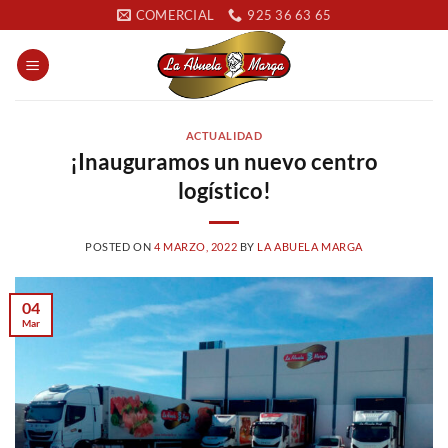
Saltar
COMERCIAL
925 36 63 65
al
contenido
ACTUALIDAD
¡Inauguramos un nuevo centro
logístico!
POSTED ON
4 MARZO, 2022
BY
LA ABUELA MARGA
04
Mar