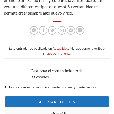
el relleno utilizando tus ingredientes favoritos (aceitunas,
verduras, diferentes tipos de queso). Su versatilidad te
permite crear siempre algo nuevo y rico.
Esta entrada fue publicada en
Actualidad
. Marque como favorito el
Enlace permanente
.
Trucos para hacer un pastel de
Sushi de carne, una alternativa
Gestionar el consentimiento de
carne jugoso y sabroso
al sushi tradicional
las cookies
Utilizamos cookies para optimizar nuestro sitio web y nuestro servicio.
ACEPTAR COOKIES
AVISO LEGAL
POLÍTICA DE PRIVACIDAD
POLÍTICA DE COOKIES (UE)
CANAL DE DENUNCIAS
DENEGAR