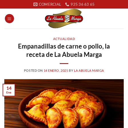
Saltar
COMERCIAL
925 36 63 65
al
contenido
ACTUALIDAD
Empanadillas de carne o pollo, la
receta de La Abuela Marga
POSTED ON
14 ENERO, 2025
BY
LA ABUELA MARGA
14
Ene