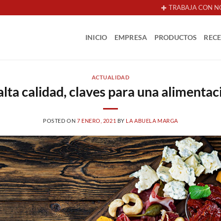
TRABAJA CON N
INICIO
EMPRESA
PRODUCTOS
REC
ACTUALIDAD
lta calidad, claves para una alimentac
POSTED ON
7 ENERO, 2021
BY
LA ABUELA MARGA