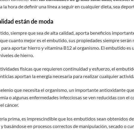
 la hora de definir una línea a seguir en cualquier dieta, sea deport
alidad están de moda
ido, siempre que sea de alta calidad, aporta beneficios important
que cuanto mejor es el embutido, sus propiedades siempre serán me
s para aportar hierro y vitamina B12 al organismo. El embutido es 
niveles de hierro.
actividades físicas que requieren continuidad y esfuerzo, el embut
nticias aportan la energía necesaria para realizar cualquier activi
selenio que necesita el organismo, un importante antioxidante que 
emia o algunas enfermedades infecciosas se ven reducidas con el 
el cáncer.
eria prima, es imprescindible que los embutidos sean obtenidos d
y basándose en procesos correctos de manipulación, secado o cur