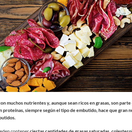
on muchos nutrientes y, aunque sean ricos en grasas, son parte 
en proteínas, siempre según el tipo de embutido, hace que gran
butidos.
ueden contener
ciertas cantidades de grasas saturadas, colesterol